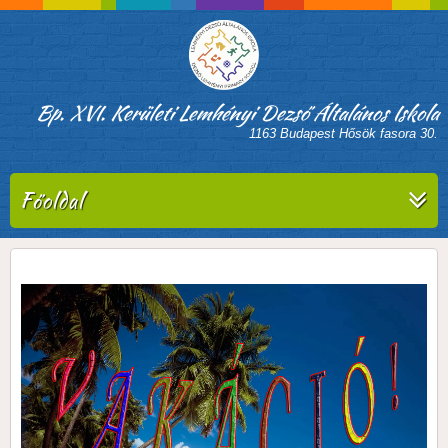
Bp. XVI. Kerületi Lemhényi Dezső Általános Iskola
1163 Budapest Hősök fasora 30.
Főoldal