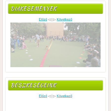
DIÁKESEMÉNYEK
Előző
◁ | ▷
Következő
BÜSZKESÉGEINK
Előző
◁ | ▷
Következő